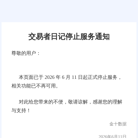
0
0
0
单公布】148 期有奖话
【“黄金”时代落幕？
交易者日记停止服务通知
！
期有奖话题(4选1)
尊敬的用户：
本页面已于 2026 年 6 月 11 日起正式停止服务，
相关功能已不再可用。
对此给您带来的不便，敬请谅解，感谢您的理解
金十小金
10-09 10:13
金十小金
与支持！
148期有奖话题获奖名单，经过
随着金价出现“跳水行情”
金十数据
评审组的认真审核，61位小伙伴达
观点也在投资者交流群也
2位小伙伴登上优秀榜！恭喜恭喜
之形成鲜明对比的是，不少
2026年6月11日