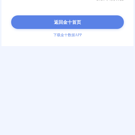
有登上优秀榜不代表不优秀哈，牢
中小投资者纷纷了结获利
住我们每一次的成长。不忘初心，
黄金的“谢幕演出”。 本
行！ 公布第148期有奖话题参与
公布9月非农数据，经济
返回金十首页
单： 同时，评审组还要在此提醒
计，备受期待的就业报告
 大家写日记时，注意 不要抄
就业增长速度低于8月份
下载金十数据APP
凑、洗稿、喊...
会给市场带来什么样的影.
阅读全文
0
1
1
单公布】147 期有奖话
2020年9月25日
！